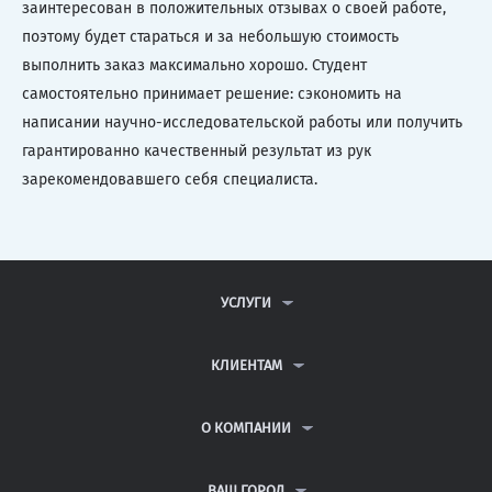
заинтересован в положительных отзывах о своей работе,
поэтому будет стараться и за небольшую стоимость
выполнить заказ максимально хорошо. Студент
самостоятельно принимает решение: сэкономить на
написании научно-исследовательской работы или получить
гарантированно качественный результат из рук
зарекомендовавшего себя специалиста.
УСЛУГИ
КОНТРОЛЬНЫЕ РАБОТЫ
ДИПЛОМНЫЕ РАБОТЫ
КЛИЕНТАМ
КУРСОВЫЕ РАБОТЫ
АНТИПЛАГИАТ
РЕФЕРАТЫ
ВОПРОСЫ И ОТВЕТЫ
О КОМПАНИИ
ВСЕ УСЛУГИ
ПУБЛИЧНАЯ ОФЕРТА
О КОМПАНИИ
ПОЛИТИКА КОНФИДЕНЦИАЛЬНОСТИ
КОНТАКТЫ
ВАШ ГОРОД