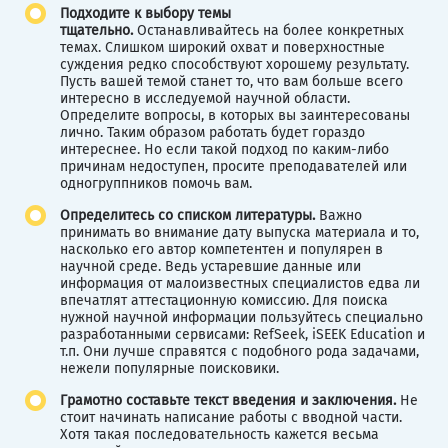
Подходите к выбору темы
тщательно.
Останавливайтесь на более конкретных
темах. Слишком широкий охват и поверхностные
суждения редко способствуют хорошему результату.
Пусть вашей темой станет то, что вам больше всего
интересно в исследуемой научной области.
Определите вопросы, в которых вы заинтересованы
лично. Таким образом работать будет гораздо
интереснее. Но если такой подход по каким-либо
причинам недоступен, просите преподавателей или
одногруппников помочь вам.
Определитесь со списком литературы.
Важно
принимать во внимание дату выпуска материала и то,
насколько его автор компетентен и популярен в
научной среде. Ведь устаревшие данные или
информация от малоизвестных специалистов едва ли
впечатлят аттестационную комиссию. Для поиска
нужной научной информации пользуйтесь специально
разработанными сервисами: RefSeek, iSEEK Education и
т.п. Они лучше справятся с подобного рода задачами,
нежели популярные поисковики.
Грамотно составьте текст введения и заключения.
Не
стоит начинать написание работы с вводной части.
Хотя такая последовательность кажется весьма